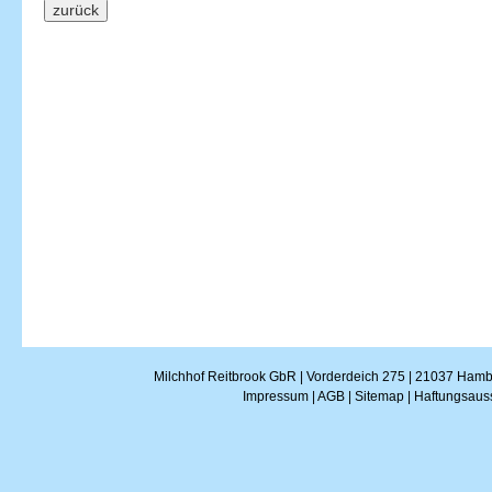
Milchhof Reitbrook GbR | Vorderdeich 275 | 21037 Hambu
Impressum
|
AGB
|
Sitemap
|
Haftungsaus