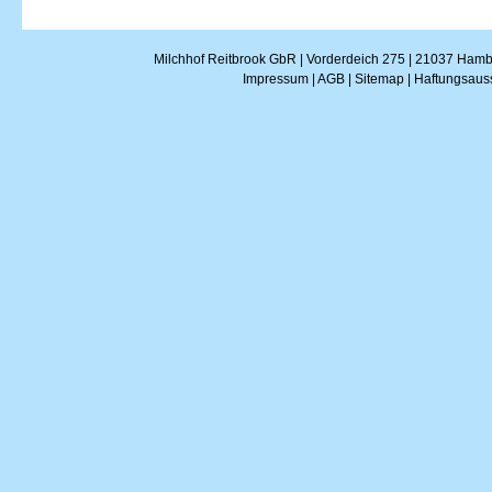
Milchhof Reitbrook GbR | Vorderdeich 275 | 21037 Hambu
Impressum
|
AGB
|
Sitemap
|
Haftungsaus