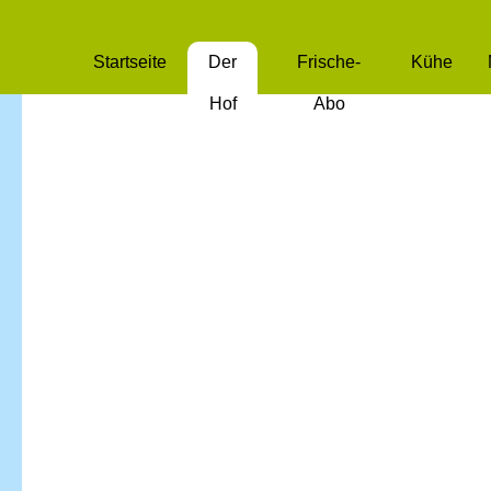
Startseite
Der
Frische-
Kühe
Hof
Abo