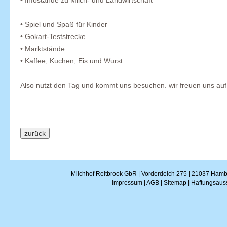
• Inf
ostände zu
Milch- und Landwirt
schaft
• Spiel und Spaß für Kinder
• Gokart-Teststrecke
• Marktstände
• Kaffee, Kuchen, Eis und Wurst
Also nutzt den Tag und kommt uns besuchen. wir freuen uns au
Milchhof Reitbrook GbR | Vorderdeich 275 | 21037 Hambu
Impressum
|
AGB
|
Sitemap
|
Haftungsaus